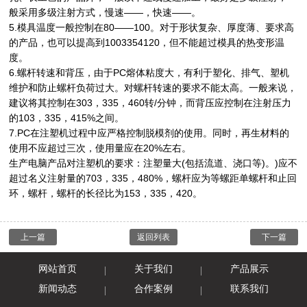
般采用多级注射方式，慢速——，快速——。
5.模具温度一般控制在80——100。对于形状复杂、厚度薄、要求高
的产品，也可以提高到1003354120，但不能超过模具的热变形温
度。
6.螺杆转速和背压，由于PC熔体粘度大，有利于塑化、排气、塑机
维护和防止螺杆负荷过大。对螺杆转速的要求不能太高。一般来说，
建议将其控制在303，335，460转/分钟，而背压应控制在注射压力
的103，335，415%之间。
7.PC在注塑机过程中应严格控制脱模剂的使用。同时，再生材料的
使用不应超过三次，使用量应在20%左右。
生产电脑产品对注塑机的要求：注塑量大(包括流道、浇口等)。)应不
超过名义注射量的703，335，480%，螺杆应为等螺距单螺杆和止回
环，螺杆，螺杆的长径比为153，335，420。
上一篇
返回列表
下一篇
网站首页
关于我们
产品展示
新闻动态
合作案例
联系我们