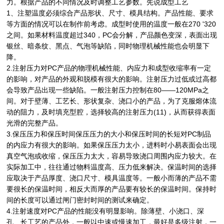
力。根据产品的不同情况及时调整工艺参数。先说成型工艺
1、注塑温度必须综合产品形状、尺寸、模具结构。产品性能、要求
等方面的情况可以在制作前考虑。成型时使用的温度一般在270 '320
之间。如果材料温度超过340，PC会分解，产品颜色变深，表面出现
银丝、暗条纹、黑点、气泡等缺陷，同时物理机械性能也会明显下
降。
2.注射压力对PC产品的物理机械性能、内应力和成型收缩率有一定
的影响，对产品的外观和脱模有很大的影响。注射压力过低或过高都
会导致产品出现一些缺陷。一般注射压力控制在80——120MPa之
间。对于壁薄、工艺长、形状复杂、浇口小的产品，为了克服熔体流
动的阻力，及时填充型腔，选择较高的注射压力(11)，从而获得表面
光滑的完整产品。
3.保压压力和保压时间保压压力的大小和保压时间的长短对PC制品
的内应力有很大的影响。如果保压压力太小，进料时小易表面会出现
真空气泡或收缩，保压压力太大，容易导致浇口周围内应力较大。在
实际加工中，往往通过物料温度高、压力低来解决。保温时间的选择
应取决于产品厚度、浇口尺寸、模具温度等。一般小而薄的产品不需
要很长的保温时间，相反大而厚的产品要有较长的保温时间。保持时
间的长度可以通过闸门密封时间的测试来确定。
4.注射速度对PC产品的性能没有明显影响。除薄壁、小浇口、深
孔、长工艺的产品外，一般以中速或慢速加工，最好是多级注射，一