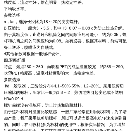
粘度低，流动性好，熔点明显，热稳定性差。
平均吸水率。
参数选择
a，l/d，选择长径比为18 ~ 20的突变螺杆。
B.压缩比，一般为3 ~ 3.5，其中H3=0.07 ~ 0.08 d为防止过热分解。
由于其粘度低，止逆环和机筒之间的间隙应尽可能小，约为0.05，螺
杆和机筒之间的间隙应约为0.08。如有必要，根据其材料，前端可配
备止逆环，喷嘴应为自锁式。
d其他参数可根据一般螺杆设计。
四.聚酯纤维
特点：熔点250 ~ 260，而吹塑PET的成型温度较宽，约255 ~ 290。
吹塑PET粘度高，温度对粘度影响大，热稳定性差。
参数选择
l/d一般取20，三阶段分布中L1=50%-55%，L2=20%。采用低剪切
压缩比的螺杆，压缩比一般为1.8 ~ 2，剪切过热引起变色或不透明
H3=0.09 d
螺钉前端没有混炼环，防止过热和隐藏材料。
由于这种材料对温度比较敏感，一般厂家经常使用回收材料，为了增
加产量，我厂采用低剪切螺杆，所以可以适当提高电机转速来达到目
的。同时，在回收料(多为板材)的使用中，根据实际情况，为了增加