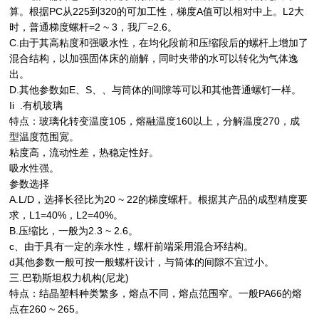
算。根据PC从225到320的可加工性，梯度A值可以相对中上。L2大
时，普通梯度螺杆=2 ~ 3，我厂=2.6。
C.由于其高粘度和强吸水性，在均化段前和压缩段后的螺杆上增加了
混合结构，以加强固体床的崩解，同时夹带的水可以转化为气体逸
出。
D.其他参数如E、S、、与筒体的间隙等可以和其他普通螺钉一样。
Ii .有机玻璃
特点：玻璃化转变温度105，熔融温度160以上，分解温度270，成
型温度范围宽。
粘度高，流动性差，热稳定性好。
吸水性强。
参数选择
A.L/D，选择长径比为20 ~ 22的梯度螺杆。根据其产品的成型精度要
求，L1=40%，L2=40%。
B.压缩比，一般为2.3 ~ 2.6。
c、由于具有一定的亲水性，螺杆前端采用混合环结构。
d其他参数一般可按一般螺杆设计，与筒体的间隙不宜过小。
三.巴勒斯坦权力机构(尼龙)
特点：结晶塑料种类繁多，熔点不同，熔点范围窄。一般PA66的熔
点在260 ~ 265。