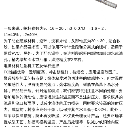
一般来说，螺杆参数为l/d=16 ~ 20，h3=0.07D，=1.6 ~ 2，
L1=40%，L2=40%。
为了防止隐藏材料，逆环，没有末端，头部锥度为20 ~ 30，适合软
胶。如果产品要求高，可以使用不带计量段和分离式的螺杆，适用于
硬质PVC。另外，为了配合温控，在进料段螺杆内部增加冷却水或油
孔，桶内增加冷水或油箱，温控精度在2左右。
电脑材料注塑机工艺及螺杆选择
PC性能优异，透明度高，冲击韧性好，抗蠕变，应用温度范围广。
聚碳酸酯的工艺特点是：熔体粘度对剪切速率的敏感性小，但对温度
的敏感性大，没有明显的熔点，熔体粘度高，树脂在高温下易水分
解，产品易开裂。针对这些特点，我们应该特别注意不同的处理：要
增加熔体的流动性，应该增加注射温度而不是注射压力。要求模具的
流道和浇口短而厚，以减少流体的压力损失，同时要求较高的注射压
力。成型前，树脂应充分干燥，以保持其含水量低于0.02%。此外，
应采取保温措施，防止再次吸湿。不仅要合理设计产品，还要正确掌
握成型工艺，如提高模具温度、产品后处理等，以减少或消除内应