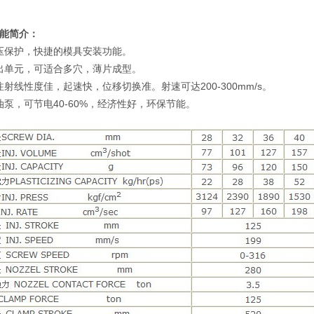
S功能简介：
低压保护，快捷的模具安装功能。
射出单元，可适合多穴，薄片成型。
注射线性度佳，起速快，位移切换准。射速可达200-300mm/s。
油泵，可节电40-60%，经济性好，环保节能。